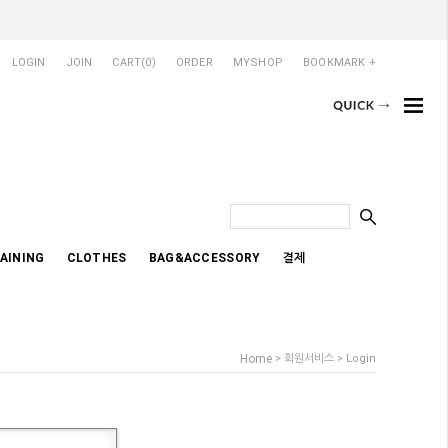
LOGIN
JOIN
CART(
0
)
ORDER
MYSHOP
BOOKMARK +
AINING
CLOTHES
BAG&ACCESSORY
결제
Home
> 회원서비스 > Login