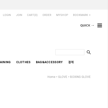
LOGIN
JOIN
CART(
0
)
ORDER
MYSHOP
BOOKMARK +
AINING
CLOTHES
BAG&ACCESSORY
결제
Home
GLOVE
BOXING GLOVE
>
>